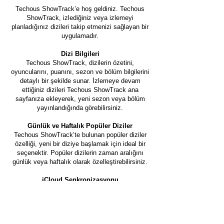
Techous ShowTrack’e hoş geldiniz. Techous
ShowTrack, izlediğiniz veya izlemeyi
planladığınız dizileri takip etmenizi sağlayan bir
uygulamadır.
Dizi Bilgileri
Techous ShowTrack, dizilerin özetini,
oyuncularını, puanını, sezon ve bölüm bilgilerini
detaylı bir şekilde sunar. İzlemeye devam
ettiğiniz dizileri Techous ShowTrack ana
sayfanıza ekleyerek, yeni sezon veya bölüm
yayınlandığında görebilirsiniz.
Günlük ve Haftalık Popüler Diziler
Techous ShowTrack’te bulunan popüler diziler
özelliği, yeni bir diziye başlamak için ideal bir
seçenektir. Popüler dizilerin zaman aralığını
günlük veya haftalık olarak özelleştirebilirsiniz.
iCloud Senkronizasyonu
Dizileriniz ve ilerleme durumunuz iCloud ile
senkronize edilir. Bu sayede, tüm
cihazlarınızdan Techous ShowTrack’e erişebilir
ve uygulamayı yeniden yüklemeniz durumunda