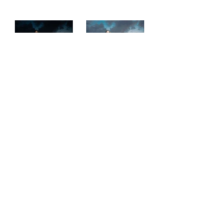
Techous Flow
Techous Flow’da, uygulamamızın önemli bir 
bölümünü iyileştirmek amacıyla Techous 
AI’yı kullanıyoruz: Kategorilere dayalı 
haberler. Geliştirdiğimiz metin modelleri 
sayesinde, Techous AI haberleri başlıklarına 
göre kategorilere ayırarak makalelerin ve 
kategorilerinin doğruluğunu artıracak.