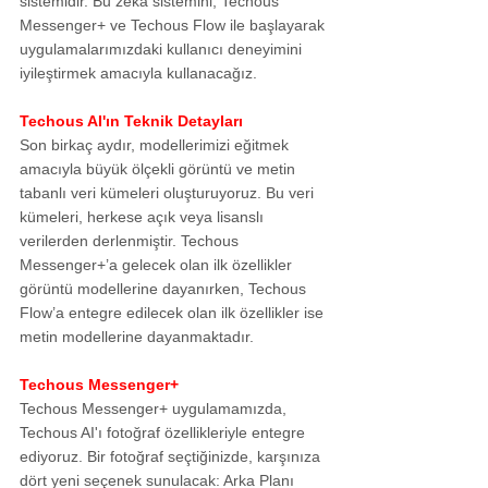
sistemidir. Bu zeka sistemini, Techous 
Messenger+ ve Techous Flow ile başlayarak 
uygulamalarımızdaki kullanıcı deneyimini 
iyileştirmek amacıyla kullanacağız.
Techous AI'ın Teknik Detayları
Son birkaç aydır, modellerimizi eğitmek 
amacıyla büyük ölçekli görüntü ve metin 
tabanlı veri kümeleri oluşturuyoruz. Bu veri 
kümeleri, herkese açık veya lisanslı 
verilerden derlenmiştir. Techous 
Messenger+’a gelecek olan ilk özellikler 
görüntü modellerine dayanırken, Techous 
Flow’a entegre edilecek olan ilk özellikler ise 
metin modellerine dayanmaktadır.
Techous Messenger+
Techous Messenger+ uygulamamızda, 
Techous AI'ı fotoğraf özellikleriyle entegre 
ediyoruz. Bir fotoğraf seçtiğinizde, karşınıza 
dört yeni seçenek sunulacak: Arka Planı 