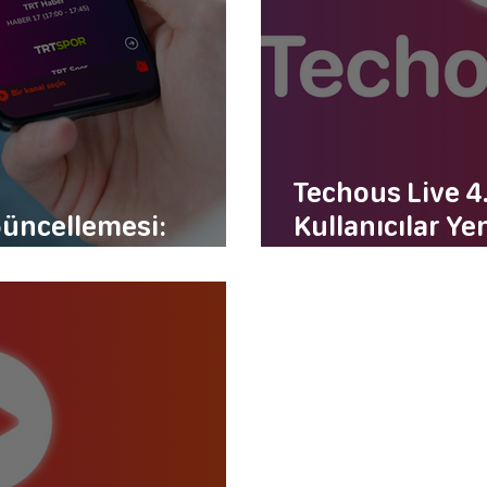
Techous Live 4
Güncellemesi:
Kullanıcılar Yen
lgileri
Görünüşe Kav